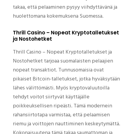
takaa, että pelaaminen pysyy viihdyttävänä ja
huolettomana kokemuksena Suomessa.
Thrill Casino – Nopeat Kryptotalletukset
ja Nostohetket
Thrill Casino – Nopeat Kryptotalletukset ja
Nostohetket tarjoaa suomalaisten pelaajien
nopeat transaktiot. Tunnusomaisia ovat
pikaiset Bitcoin-talletukset, jotka hyväksytään
lähes välittömästi. Myös kryptovaluutoilla
tehdyt voitot siirtyvät käyttäjälle
poikkeuksellisen ripeästi. Tämä modernein
rahansiirtotapa varmistaa, että pelaamisen
riemu ja voittojen nauttiminen keskeytymättä.
Kokonaisuutena tämä takaa saumattoman ja