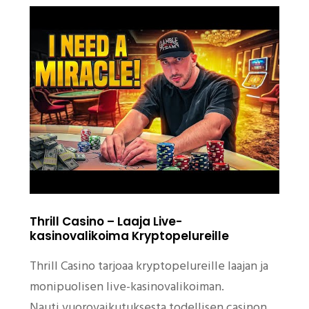
Thrill Casino – Laaja Live-
kasinovalikoima Kryptopelureille
Thrill Casino tarjoaa kryptopelureille laajan ja
monipuolisen live-kasinovalikoiman.
Nauti vuorovaikutuksesta todellisen casinon