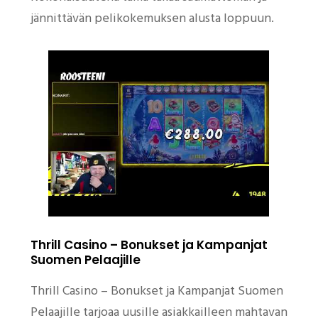
jännittävän pelikokemuksen alusta loppuun.
Thrill Casino – Bonukset ja Kampanjat
Suomen Pelaajille
Thrill Casino – Bonukset ja Kampanjat Suomen
Pelaajille tarjoaa uusille asiakkailleen mahtavan