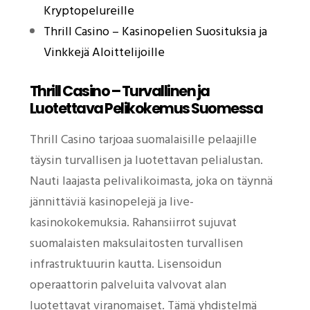
Kryptopelureille
Thrill Casino – Kasinopelien Suosituksia ja
Vinkkejä Aloittelijoille
Thrill Casino – Turvallinen ja
Luotettava Pelikokemus Suomessa
Thrill Casino tarjoaa suomalaisille pelaajille
täysin turvallisen ja luotettavan pelialustan.
Nauti laajasta pelivalikoimasta, joka on täynnä
jännittäviä kasinopelejä ja live-
kasinokokemuksia. Rahansiirrot sujuvat
suomalaisten maksulaitosten turvallisen
infrastruktuurin kautta. Lisensoidun
operaattorin palveluita valvovat alan
luotettavat viranomaiset. Tämä yhdistelmä