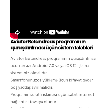
Aviator Betandreas proqramının
quraşdırılması üçün sistem tələbləri
Aviator Betandreas proqramının quraşdırılması
üçün ən azı Android 7.0 və ya iOS 12 işləmə
sisteminiz olmalıdır.
Smartfonunuzda yükləmə üçün kifayət qədər
boş yaddaş ayrılmalıdır.
Proqramın sürətli işləməsi üçün sabit internet
bağlantısı tövsiyə olunur.