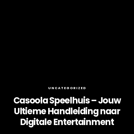
UNCATEGORIZED
Casoola Speelhuis – Jouw
Ultieme Handleiding naar
Digitale Entertainment