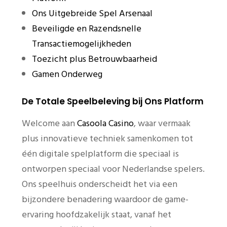
Ons Uitgebreide Spel Arsenaal
Beveiligde en Razendsnelle
Transactiemogelijkheden
Toezicht plus Betrouwbaarheid
Gamen Onderweg
De Totale Speelbeleving bij Ons Platform
Welcome aan
Casoola Casino
, waar vermaak
plus innovatieve techniek samenkomen tot
één digitale spelplatform die speciaal is
ontworpen speciaal voor Nederlandse spelers.
Ons speelhuis onderscheidt het via een
bijzondere benadering waardoor de game-
ervaring hoofdzakelijk staat, vanaf het