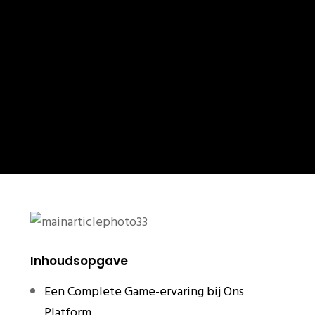
Inhoudsopgave
Een Complete Game-ervaring bij Ons
Platform