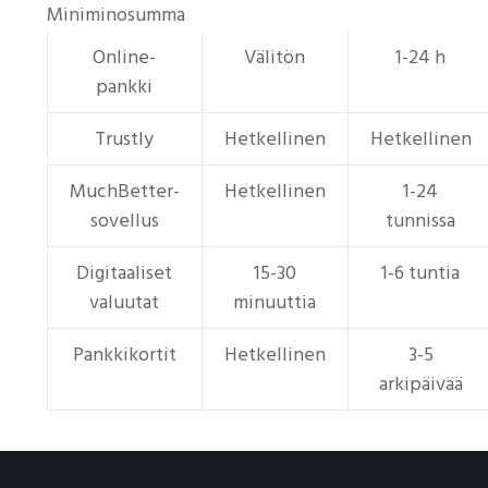
Miniminosumma
Online-
Välitön
1-24 h
pankki
Trustly
Hetkellinen
Hetkellinen
MuchBetter-
Hetkellinen
1-24
sovellus
tunnissa
Digitaaliset
15-30
1-6 tuntia
valuutat
minuuttia
Pankkikortit
Hetkellinen
3-5
arkipäivää
Hoidamme nostopyynnöt hyvin nopeasti, ja