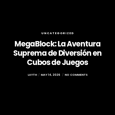
UNCATEGORIZED
MegaBlock: La Aventura
Suprema de Diversión en
Cubos de Juegos
LAYTH
MAY 14, 2026
NO COMMENTS