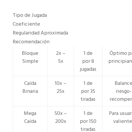
Tipo de Jugada
Coeficiente
Regularidad Aproximada
Recomendación
Bloque
2x –
1 de
Óptimo p
Simple
5x
por 8
principian
jugadas
Caída
10x –
1 de
Balanc
Binaria
25x
por 35
riesgo-
tiradas
recompe
Mega
50x –
1 de
Para usuar
Caída
200x
por 150
valiente
tiradas