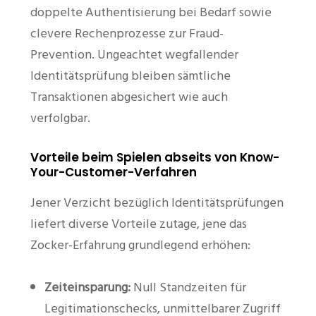
doppelte Authentisierung bei Bedarf sowie
clevere Rechenprozesse zur Fraud-
Prevention. Ungeachtet wegfallender
Identitätsprüfung bleiben sämtliche
Transaktionen abgesichert wie auch
verfolgbar.
Vorteile beim Spielen abseits von Know-
Your-Customer-Verfahren
Jener Verzicht bezüglich Identitätsprüfungen
liefert diverse Vorteile zutage, jene das
Zocker-Erfahrung grundlegend erhöhen:
Zeiteinsparung:
Null Standzeiten für
Legitimationschecks, unmittelbarer Zugriff