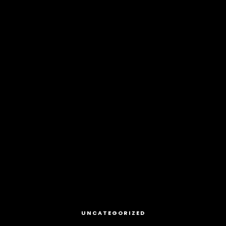
UNCATEGORIZED