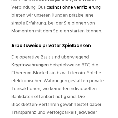
Verbindung. Qua
casinos ohne verifizierung
bieten wir unseren Kunden präzise jene
simple Erfahrung, bei der Sie binnen von
Momenten mit dem Spielen starten können.
Arbeitsweise privater Spielbanken
Die operative Basis sind überwiegend
Kryptowährungen
beispielsweise BTC, die
Ethereum-Blockchain bzw. Litecoin. Solche
elektronischen Währungen gestatten private
Transaktionen, wo keinerlei individuellen
Bankdaten offenbart nötig sind. Die
Blockketten-Verfahren gewährleistet dabei
Transparenz und Verfolgbarkeit jedweder