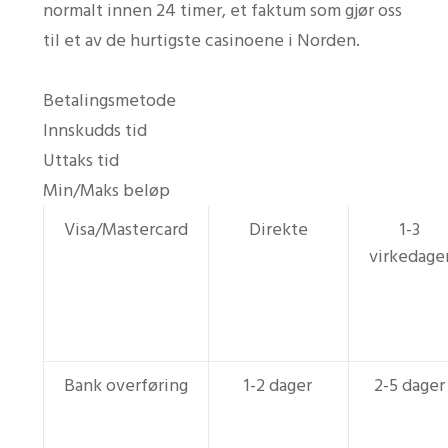
normalt innen 24 timer, et faktum som gjør oss
til et av de hurtigste casinoene i Norden.
Betalingsmetode
Innskudds tid
Uttaks tid
Min/Maks beløp
Visa/Mastercard
Direkte
1-3
virkedage
Bank overføring
1-2 dager
2-5 dager