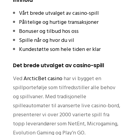
Innhold
Vårt brede utvalget av casino-spill
Pålitelige og hurtige transaksjoner
Bonuser og tilbud hos oss
Spille når og hvor du vil
Kundestøtte som hele tiden er klar
Det brede utvalget av casino-spill
Ved
ArcticBet casino
har vi bygget en
spillportefølje som tilfredsstiller alle behov
og spillvaner. Med tradisjonelle
spilleautomater til avanserte live casino-bord,
presenterer vi over 2000 varierte spill fra
topp leverandører som NetEnt, Microgaming,
Evolution Gaming og Play’n GO.