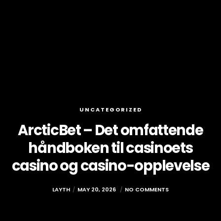
UNCATEGORIZED
ArcticBet – Det omfattende
håndboken til casinoets
casino og casino-opplevelse
LAYTH
MAY 20, 2026
NO COMMENTS