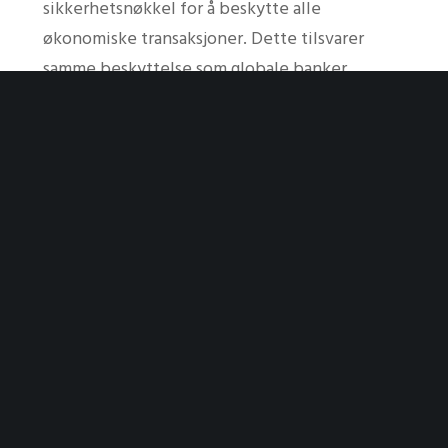
sikkerhetsnøkkel for å beskytte alle
økonomiske transaksjoner. Dette tilsvarer
samme beskyttelse som globale banker
bruker, et faktum som forsikrer at dine
personlige og finansielle data forblir
konfidensielle.
Kampanjer og kampanjer hos oss
ArcticBet leverer et sjenerøst bonuskonsept
som begynner allerede ved opprettelse. Vårt
velkomstbonus er utviklet for å forsyne
spillere økt tid og høyere odds fra første
øyeblikket øyeblikk. Men bonusordningene
tar ikke slutt der – vi leverer ukentlige
kampanjer, cashback og VIP-bonuser for våre