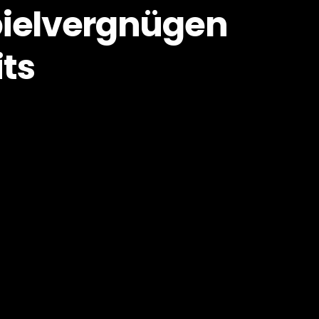
Spielvergnügen
its