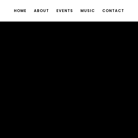
HOME
ABOUT
EVENTS
MUSIC
CONTACT