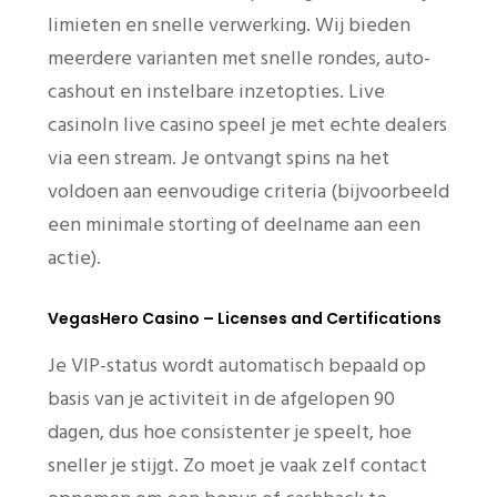
limieten en snelle verwerking. Wij bieden
meerdere varianten met snelle rondes, auto-
cashout en instelbare inzetopties. Live
casinoIn live casino speel je met echte dealers
via een stream. Je ontvangt spins na het
voldoen aan eenvoudige criteria (bijvoorbeeld
een minimale storting of deelname aan een
actie).
VegasHero Casino – Licenses and Certifications
Je VIP-status wordt automatisch bepaald op
basis van je activiteit in de afgelopen 90
dagen, dus hoe consistenter je speelt, hoe
sneller je stijgt. Zo moet je vaak zelf contact