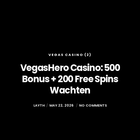
VEGAS CASINO (2)
VegasHero Casino: 500
Bonus + 200 Free Spins
Wachten
LAYTH
MAY 22, 2026
NO COMMENTS