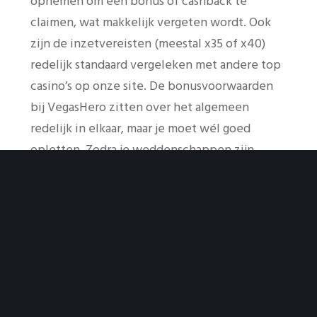
opnemen om een bonus of cashback te
claimen, wat makkelijk vergeten wordt. Ook
zijn de inzetvereisten (meestal x35 of x40)
redelijk standaard vergeleken met andere top
casino’s op onze site. De bonusvoorwaarden
bij VegasHero zitten over het algemeen
redelijk in elkaar, maar je moet wél goed
opletten. Zodra je weddenschappen zijn
afgehandeld, neem je contact op met de
klantenservice om je bonus op te eisen. Dit is
een wekelijkse boost van 50% tot maximaal
€500 op je eerste storting van de week.
Naast het VIP-programma organiseert het
casino regelmatig toernooien rond populaire