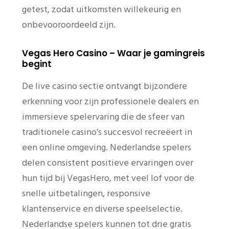
getest, zodat uitkomsten willekeurig en
onbevooroordeeld zijn.
Vegas Hero Casino – Waar je gamingreis
begint
De live casino sectie ontvangt bijzondere
erkenning voor zijn professionele dealers en
immersieve spelervaring die de sfeer van
traditionele casino’s succesvol recreëert in
een online omgeving. Nederlandse spelers
delen consistent positieve ervaringen over
hun tijd bij VegasHero, met veel lof voor de
snelle uitbetalingen, responsive
klantenservice en diverse speelselectie.
Nederlandse spelers kunnen tot drie gratis