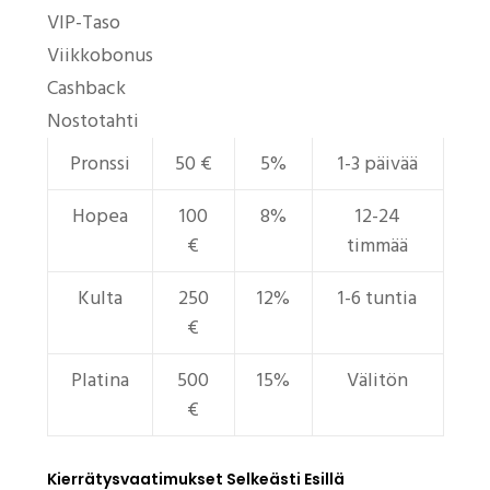
VIP-Taso
Viikkobonus
Cashback
Nostotahti
Pronssi
50 €
5%
1-3 päivää
Hopea
100
8%
12-24
€
timmää
Kulta
250
12%
1-6 tuntia
€
Platina
500
15%
Välitön
€
Kierrätysvaatimukset Selkeästi Esillä