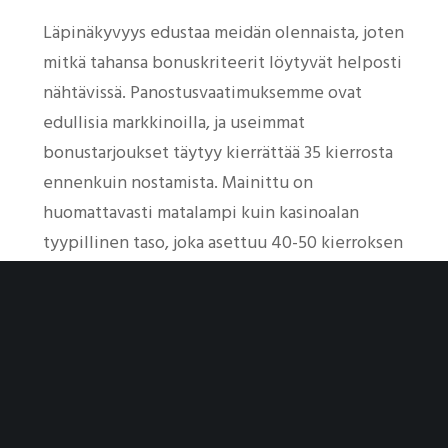
Läpinäkyvyys edustaa meidän olennaista, joten
mitkä tahansa bonuskriteerit löytyvät helposti
nähtävissä. Panostusvaatimuksemme ovat
edullisia markkinoilla, ja useimmat
bonustarjoukset täytyy kierrättää 35 kierrosta
ennenkuin nostamista. Mainittu on
huomattavasti matalampi kuin kasinoalan
tyypillinen taso, joka asettuu 40-50 kierroksen
tuntumassa.
Tietoturva sekä Vastuullisuus
Toiminnassamme
Alustamme operoi Maltalaisen
pelivalvontaviranomaisen tarjoamalla