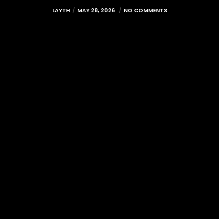
LAYTH
MAY 28, 2026
NO COMMENTS