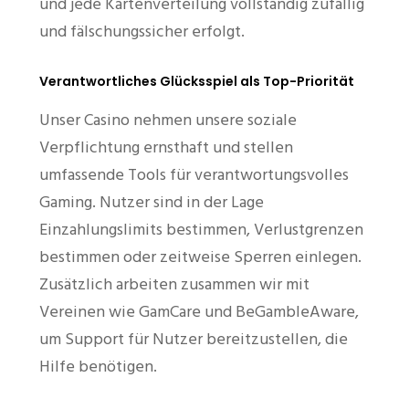
und jede Kartenverteilung vollständig zufällig
und fälschungssicher erfolgt.
Verantwortliches Glücksspiel als Top-Priorität
Unser Casino nehmen unsere soziale
Verpflichtung ernsthaft und stellen
umfassende Tools für verantwortungsvolles
Gaming. Nutzer sind in der Lage
Einzahlungslimits bestimmen, Verlustgrenzen
bestimmen oder zeitweise Sperren einlegen.
Zusätzlich arbeiten zusammen wir mit
Vereinen wie GamCare und BeGambleAware,
um Support für Nutzer bereitzustellen, die
Hilfe benötigen.