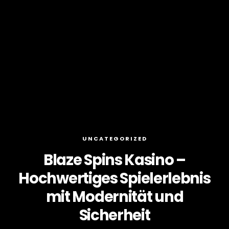
UNCATEGORIZED
Blaze Spins Kasino –
Hochwertiges Spielerlebnis
mit Modernität und
Sicherheit