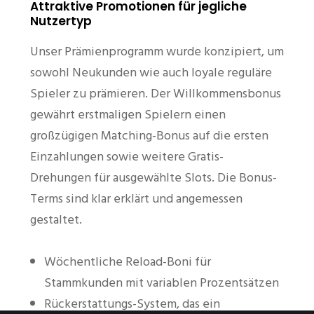
Attraktive Promotionen für jegliche
Nutzertyp
Unser Prämienprogramm wurde konzipiert, um
sowohl Neukunden wie auch loyale reguläre
Spieler zu prämieren. Der Willkommensbonus
gewährt erstmaligen Spielern einen
großzügigen Matching-Bonus auf die ersten
Einzahlungen sowie weitere Gratis-
Drehungen für ausgewählte Slots. Die Bonus-
Terms sind klar erklärt und angemessen
gestaltet.
Wöchentliche Reload-Boni für
Stammkunden mit variablen Prozentsätzen
Rückerstattungs-System, das ein