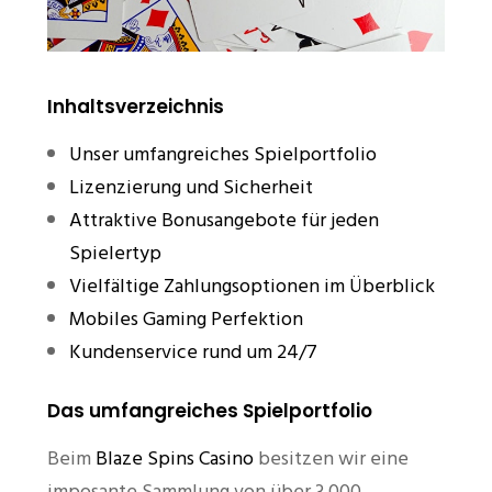
Inhaltsverzeichnis
Unser umfangreiches Spielportfolio
Lizenzierung und Sicherheit
Attraktive Bonusangebote für jeden
Spielertyp
Vielfältige Zahlungsoptionen im Überblick
Mobiles Gaming Perfektion
Kundenservice rund um 24/7
Das umfangreiches Spielportfolio
Beim
Blaze Spins Casino
besitzen wir eine
imposante Sammlung von über 3.000