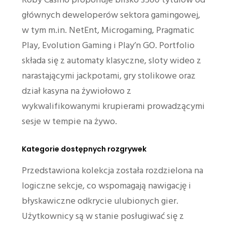
głównych deweloperów sektora gamingowej,
w tym m.in. NetEnt, Microgaming, Pragmatic
Play, Evolution Gaming i Play’n GO. Portfolio
składa się z automaty klasyczne, sloty wideo z
narastającymi jackpotami, gry stolikowe oraz
dział kasyna na żywiołowo z
wykwalifikowanymi krupierami prowadzącymi
sesje w tempie na żywo.
Kategorie dostępnych rozgrywek
Przedstawiona kolekcja została rozdzielona na
logiczne sekcje, co wspomagają nawigację i
błyskawiczne odkrycie ulubionych gier.
Użytkownicy są w stanie posługiwać się z