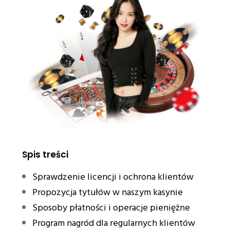
Spis treści
Sprawdzenie licencji i ochrona klientów
Propozycja tytułów w naszym kasynie
Sposoby płatności i operacje pieniężne
Program nagród dla regularnych klientów