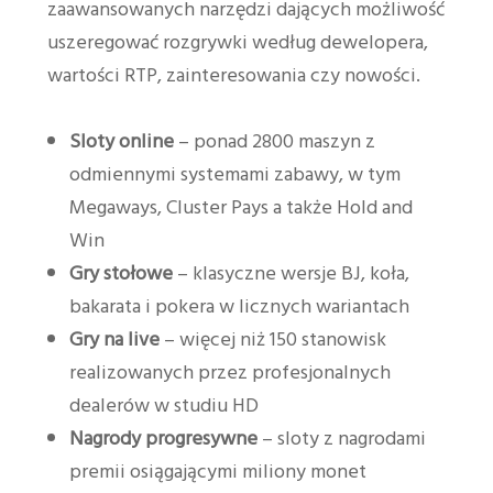
zaawansowanych narzędzi dających możliwość
uszeregować rozgrywki według dewelopera,
wartości RTP, zainteresowania czy nowości.
Sloty online
– ponad 2800 maszyn z
odmiennymi systemami zabawy, w tym
Megaways, Cluster Pays a także Hold and
Win
Gry stołowe
– klasyczne wersje BJ, koła,
bakarata i pokera w licznych wariantach
Gry na live
– więcej niż 150 stanowisk
realizowanych przez profesjonalnych
dealerów w studiu HD
Nagrody progresywne
– sloty z nagrodami
premii osiągającymi miliony monet