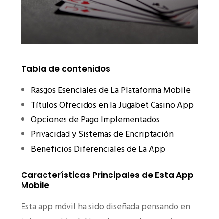
Tabla de contenidos
Rasgos Esenciales de La Plataforma Mobile
Títulos Ofrecidos en la Jugabet Casino App
Opciones de Pago Implementados
Privacidad y Sistemas de Encriptación
Beneficios Diferenciales de La App
Características Principales de Esta App
Mobile
Esta app móvil ha sido diseñada pensando en