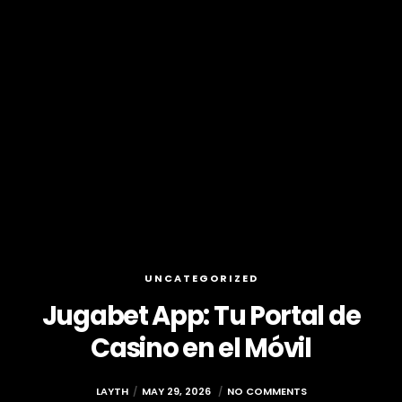
UNCATEGORIZED
Jugabet App: Tu Portal de
Casino en el Móvil
LAYTH
MAY 29, 2026
NO COMMENTS