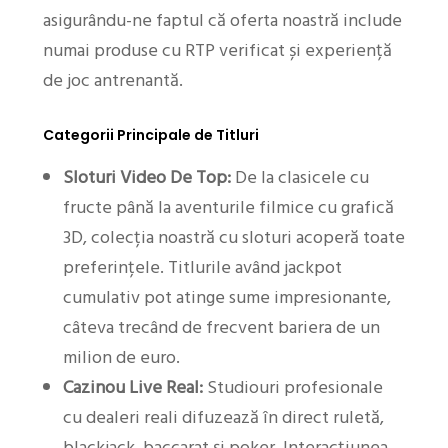
asigurându-ne faptul că oferta noastră include
numai produse cu RTP verificat și experiență
de joc antrenantă.
Categorii Principale de Titluri
Sloturi Video De Top:
De la clasicele cu
fructe până la aventurile filmice cu grafică
3D, colecția noastră cu sloturi acoperă toate
preferințele. Titlurile având jackpot
cumulativ pot atinge sume impresionante,
câteva trecând de frecvent bariera de un
milion de euro.
Cazinou Live Real:
Studiouri profesionale
cu dealeri reali difuzează în direct ruletă,
blackjack, baccarat și poker. Interacțiunea