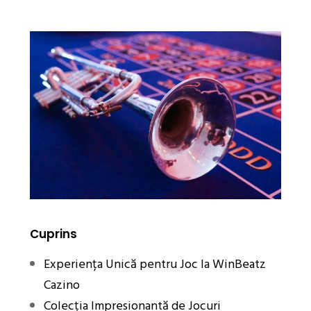
Cuprins
Experiența Unică pentru Joc la WinBeatz
Cazino
Colecția Impresionantă de Jocuri