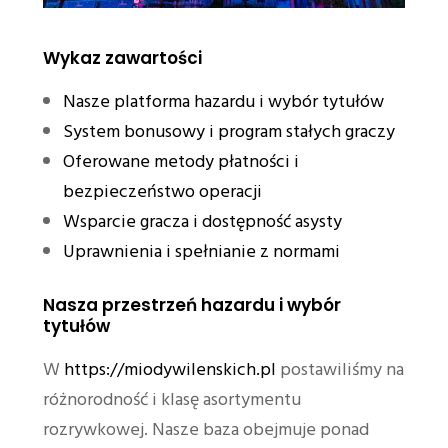
Wykaz zawartości
Nasze platforma hazardu i wybór tytułów
System bonusowy i program stałych graczy
Oferowane metody płatności i
bezpieczeństwo operacji
Wsparcie gracza i dostępność asysty
Uprawnienia i spełnianie z normami
Nasza przestrzeń hazardu i wybór
tytułów
W
https://miodywilenskich.pl
postawiliśmy na
różnorodność i klasę asortymentu
rozrywkowej. Nasze baza obejmuje ponad