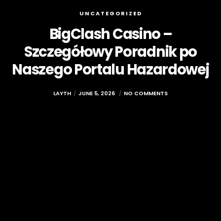
UNCATEGORIZED
BigClash Casino –
Szczegółowy Poradnik po
Naszego Portalu Hazardowej
LAYTH
JUNE 5, 2026
NO COMMENTS