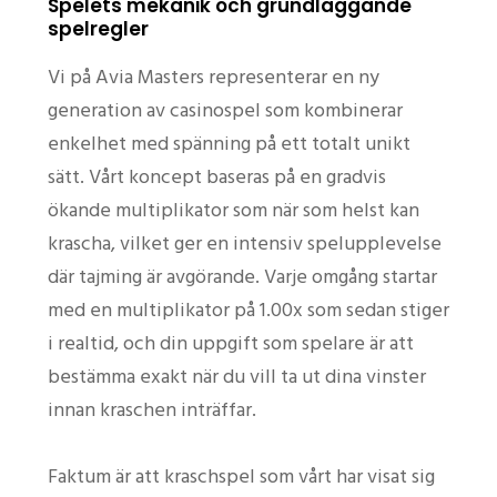
Spelets mekanik och grundläggande
spelregler
Vi på Avia Masters representerar en ny
generation av casinospel som kombinerar
enkelhet med spänning på ett totalt unikt
sätt. Vårt koncept baseras på en gradvis
ökande multiplikator som när som helst kan
krascha, vilket ger en intensiv spelupplevelse
där tajming är avgörande. Varje omgång startar
med en multiplikator på 1.00x som sedan stiger
i realtid, och din uppgift som spelare är att
bestämma exakt när du vill ta ut dina vinster
innan kraschen inträffar.
Faktum är att kraschspel som vårt har visat sig