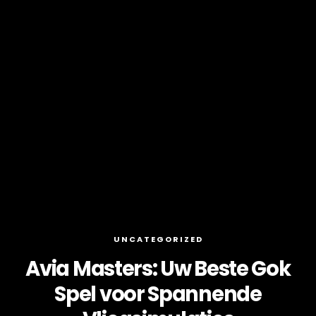
UNCATEGORIZED
Avia Masters: Uw Beste Gok
Spel voor Spannende