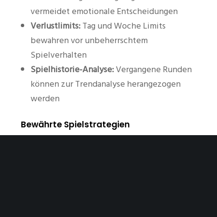
vermeidet emotionale Entscheidungen
Verlustlimits:
Tag und Woche Limits
bewahren vor unbeherrschtem
Spielverhalten
Spielhistorie-Analyse:
Vergangene Runden
können zur Trendanalyse herangezogen
werden
Bewährte Spielstrategien
Wir offerieren unterschiedliche Methoden
für verschiedene Spielertypen. Die
zurückhaltende Herangehensweise richtet
sich auf niedrige Gewinnfaktoren zwischen
eineinhalb und 2.0x, mit erhöhter