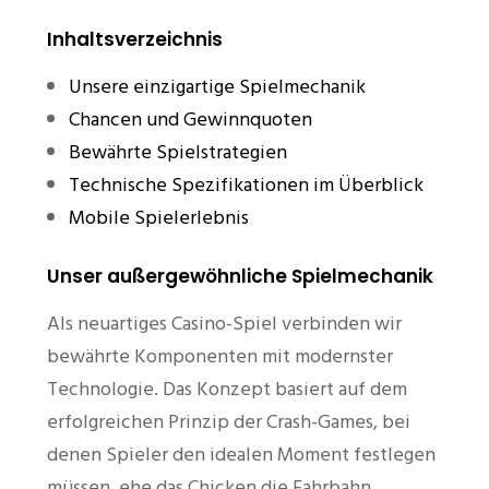
Inhaltsverzeichnis
Unsere einzigartige Spielmechanik
Chancen und Gewinnquoten
Bewährte Spielstrategien
Technische Spezifikationen im Überblick
Mobile Spielerlebnis
Unser außergewöhnliche Spielmechanik
Als neuartiges Casino-Spiel verbinden wir
bewährte Komponenten mit modernster
Technologie. Das Konzept basiert auf dem
erfolgreichen Prinzip der Crash-Games, bei
denen Spieler den idealen Moment festlegen
müssen, ehe das Chicken die Fahrbahn