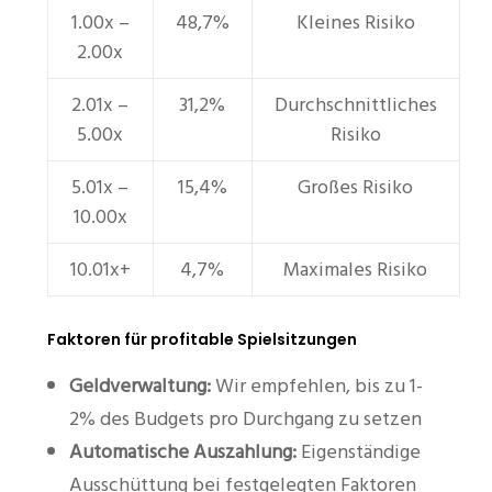
1.00x –
48,7%
Kleines Risiko
2.00x
2.01x –
31,2%
Durchschnittliches
5.00x
Risiko
5.01x –
15,4%
Großes Risiko
10.00x
10.01x+
4,7%
Maximales Risiko
Faktoren für profitable Spielsitzungen
Geldverwaltung:
Wir empfehlen, bis zu 1-
2% des Budgets pro Durchgang zu setzen
Automatische Auszahlung:
Eigenständige
Ausschüttung bei festgelegten Faktoren