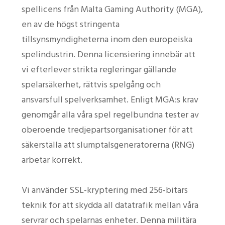
spellicens från Malta Gaming Authority (MGA),
en av de högst stringenta
tillsynsmyndigheterna inom den europeiska
spelindustrin. Denna licensiering innebär att
vi efterlever strikta regleringar gällande
spelarsäkerhet, rättvis spelgång och
ansvarsfull spelverksamhet. Enligt MGA:s krav
genomgår alla våra spel regelbundna tester av
oberoende tredjepartsorganisationer för att
säkerställa att slumptalsgeneratorerna (RNG)
arbetar korrekt.
Vi använder SSL-kryptering med 256-bitars
teknik för att skydda all datatrafik mellan våra
servrar och spelarnas enheter. Denna militära