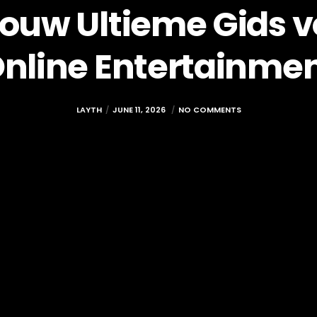
Jouw Ultieme Gids v
nline Entertainme
LAYTH
JUNE 11, 2026
NO COMMENTS