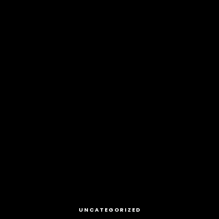
UNCATEGORIZED