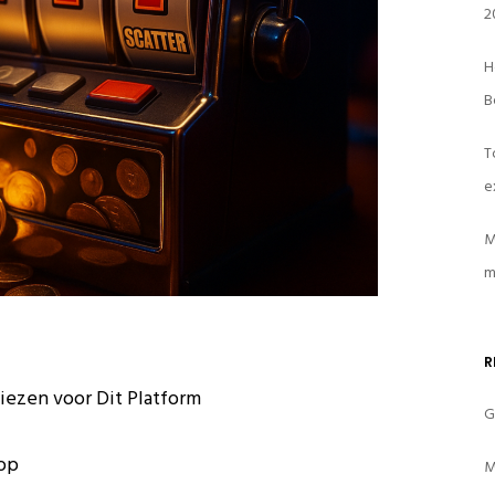
2
H
B
T
e
M
m
R
ezen voor Dit Platform
G
rop
M