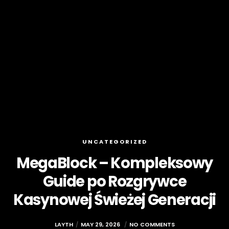
UNCATEGORIZED
MegaBlock – Kompleksowy
Guide po Rozgrywce
Kasynowej Świeżej Generacji
LAYTH
MAY 29, 2026
NO COMMENTS