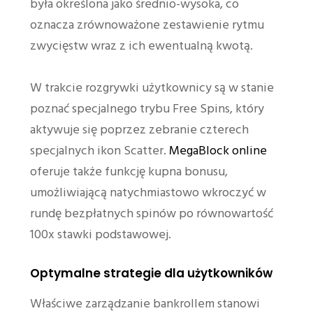
była określona jako średnio-wysoka, co
oznacza zrównoważone zestawienie rytmu
zwycięstw wraz z ich ewentualną kwotą.
W trakcie rozgrywki użytkownicy są w stanie
poznać specjalnego trybu Free Spins, który
aktywuje się poprzez zebranie czterech
specjalnych ikon Scatter.
MegaBlock online
oferuje także funkcję kupna bonusu,
umożliwiającą natychmiastowo wkroczyć w
rundę bezpłatnych spinów po równowartość
100x stawki podstawowej.
Optymalne strategie dla użytkowników
Właściwe zarządzanie bankrollem stanowi