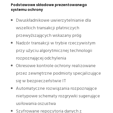
Podstawowe składowe prezentowanego
systemu ochrony
Dwuskładnikowe uwierzytelnianie dla
wszelkich transakcji płatniczych
przewyższających wskazany próg
Nadzór transakcji w trybie rzeczywistym
przy użyciu algorytmicznej technologii
rozpoznającej odchylenia
Okresowe kontrole ochrony realizowane
przez zewnętrzne podmioty specjalizujące
się w bezpieczeństwie IT
Automatyczne rozwiązania rozpoznające
nietypowe schematy rozgrywki sugerujące
usiłowania oszustwa
Szyfrowane repozytoria danych z