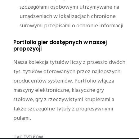
szczegółami osobowymi utrzymywane na
urządzeniach w lokalizacjach chronione
surowymi przepisami o ochronie informacji
Portfolio gier dostępnych w naszej
propozycji
Nasza kolekcja tytułów liczy z przeszło dwóch
tys. tytułów oferowanych przez najlepszych
producentów systemów. Portfolio włącza
maszyny elektroniczne, klasyczne gry
stołowe, gry z rzeczywistymi krupierami a
także szczególne tytuły z progresywnymi
pulami.
Typ tytułów