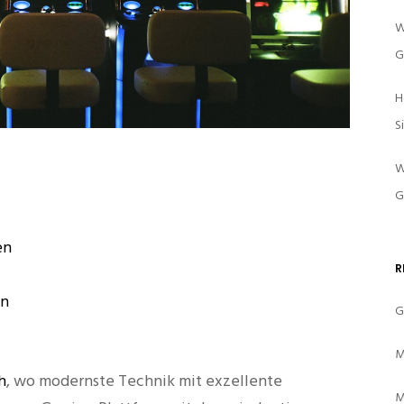
W
G
H
S
W
G
en
R
en
G
M
h
, wo modernste Technik mit exzellente
M