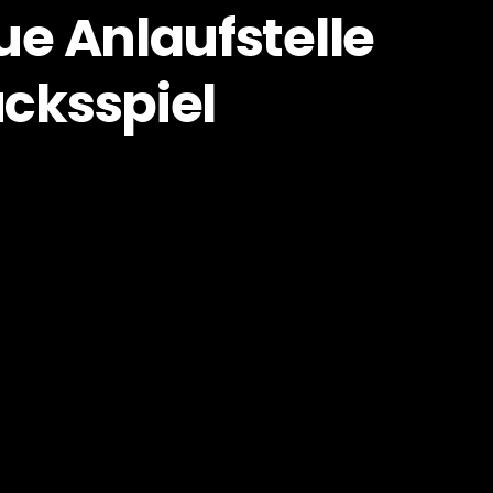
ue Anlaufstelle
ücksspiel