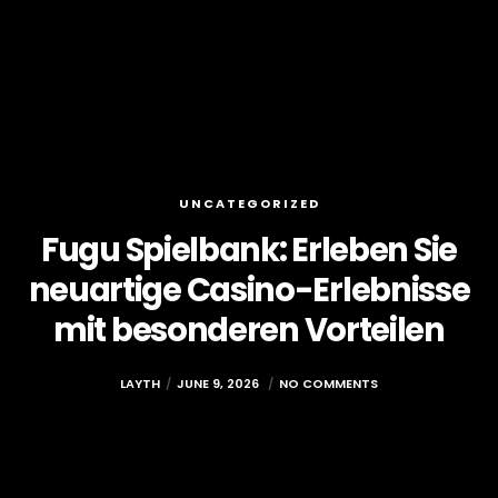
UNCATEGORIZED
Fugu Spielbank: Erleben Sie
neuartige Casino-Erlebnisse
mit besonderen Vorteilen
LAYTH
JUNE 9, 2026
NO COMMENTS