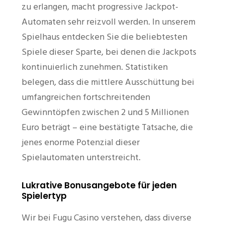
zu erlangen, macht progressive Jackpot-
Automaten sehr reizvoll werden. In unserem
Spielhaus entdecken Sie die beliebtesten
Spiele dieser Sparte, bei denen die Jackpots
kontinuierlich zunehmen. Statistiken
belegen, dass die mittlere Ausschüttung bei
umfangreichen fortschreitenden
Gewinntöpfen zwischen 2 und 5 Millionen
Euro beträgt – eine bestätigte Tatsache, die
jenes enorme Potenzial dieser
Spielautomaten unterstreicht.
Lukrative Bonusangebote für jeden
Spielertyp
Wir bei Fugu Casino verstehen, dass diverse