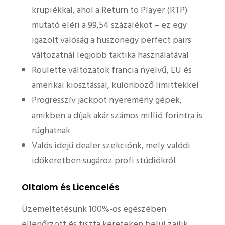
krupiékkal, ahol a Return to Player (RTP)
mutató eléri a 99,54 százalékot – ez egy
igazolt valóság a huszonegy perfect pairs
változatnál legjobb taktika használatával
Roulette változatok francia nyelvű, EU és
amerikai kiosztással, különböző limittekkel
Progresszív jackpot nyeremény gépek,
amikben a díjak akár számos millió forintra is
rúghatnak
Valós idejű dealer szekciónk, mely valódi
időkeretben sugároz profi stúdiókról
Oltalom és Licencelés
Üzemeltetésünk 100%-os egészében
ellenőrzött és tiszta kereteken belül zajlik.