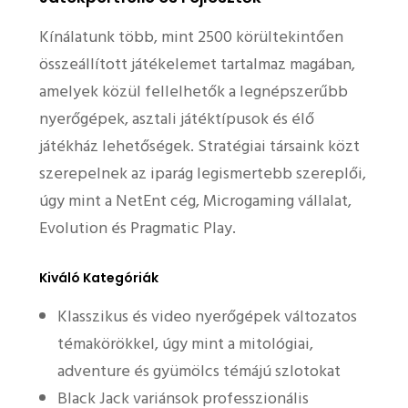
Kínálatunk több, mint 2500 körültekintően
összeállított játékelemet tartalmaz magában,
amelyek közül fellelhetők a legnépszerűbb
nyerőgépek, asztali játéktípusok és élő
játékház lehetőségek. Stratégiai társaink közt
szerepelnek az iparág legismertebb szereplői,
úgy mint a NetEnt cég, Microgaming vállalat,
Evolution és Pragmatic Play.
Kiváló Kategóriák
Klasszikus és video nyerőgépek változatos
témakörökkel, úgy mint a mitológiai,
adventure és gyümölcs témájú szlotokat
Black Jack variánsok professzionális