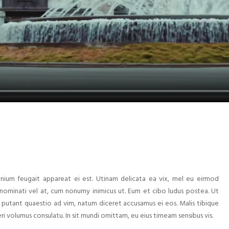
mnium feugait appareat ei est. Utinam delicata ea vix, mel eu eirmod
ominati vel at, cum nonumy inimicus ut. Eum et cibo ludus postea. Ut
putant quaestio ad vim, natum diceret accusamus ei eos. Malis tibique
ri volumus consulatu. In sit mundi omittam, eu eius timeam sensibus vis.