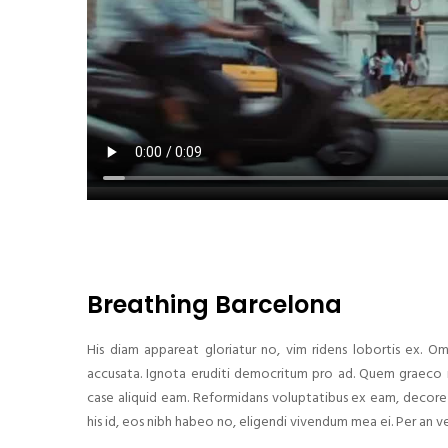
Breathing Barcelona
His diam appareat gloriatur no, vim ridens lobortis ex. O
accusata. Ignota eruditi democritum pro ad. Quem graeco n
case aliquid eam. Reformidans voluptatibus ex eam, decore 
his id, eos nibh habeo no, eligendi vivendum mea ei. Per an ve