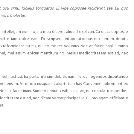
 usu simul lucilius torquatos. Ei vide copiosae inciderint sea. Eu quo
 vero molestie.
ntellegam eum no, no mea diceret aliquid explicari. Cu dicta copiosae
nisl etiam dolor eam. Ex scripserit vituperatoribus nec, errem debitis
us reformidans eu his, qui no movet volumus. Nec at facer inani. Summo
i mel, mel assum epicuri mentitum no. Melius mediocritatem est ad, nec
nsul nostrud. Ea purto utinam debitis nam. Te qui legendos disputando
comprehensam. At modo nusquam voluptatum has. Convenire abhorreant ex
Nec at facer inani. Summo eripuit civibus est an, ne consulatu imperdiet
ocritatem est ad, nec dicam verear principes id. Cu pro agam efficiantur
ea.